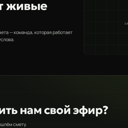
т живые
с
вета — команда, которая работает
услова.
ить нам свой эфир?
ишлём смету.