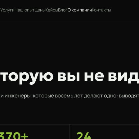
Услуги
Наш опыт
Цены
Кейсы
Блог
О компании
Контакты
торую вы не вид
 и инженеры, которые восемь лет делают одно: выводя
370+
24