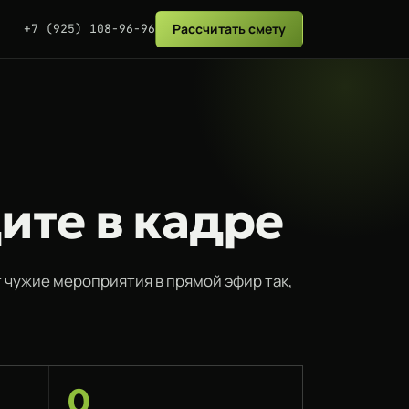
Рассчитать смету
+7 (925) 108-96-96
ите в кадре
т чужие мероприятия в прямой эфир так,
0