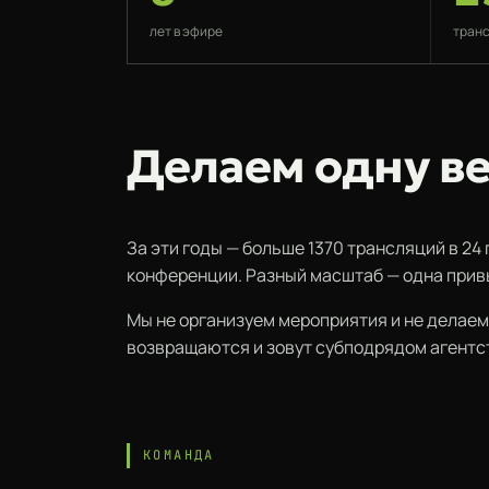
лет в эфире
тран
Делаем одну в
За эти годы — больше 1370 трансляций в 24
конференции. Разный масштаб — одна привы
Мы не организуем мероприятия и не делаем
возвращаются и зовут субподрядом агентст
КОМАНДА