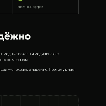
сорванных эфиров
адёжно
ры, модные показы и медицинские
нта по мелочам.
ций — спокойно и надёжно. Поэтому к нам